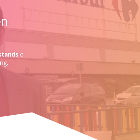
en
stands
o
ng.