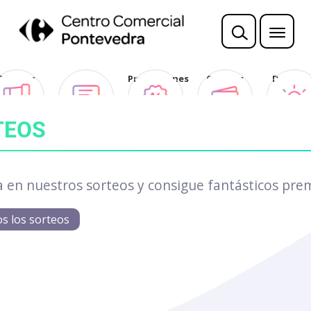
Sorteos
Opina
Promociones
Ofertas
Descubr
Club
TEOS
a en nuestros sorteos y consigue fantásticos pre
os los sorteos