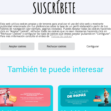
Esta web utiliza cookies propias y de terceros para analizar el uso del sitio web y mostrarte
publicidad relacionada con tus preferencias sobre la base de un perfil elaborado a partir de tus
hábitos de navegación (por ejemplo, páginas visitadas). Puedes Aceptar todas las cookies haciendo
click en “Aceptar Cookies”, rechazar todas las cookies que no sean necesarias haciendo click en
“Rechazar Cookies” o configurar los tipos de cookies que deseas aceptar pulsando en “Configurar”.
Para más información consulte el enlace de "
Política de cookies
".
Aceptar cookies
Rechazar cookies
Configurar
También te puede interesar