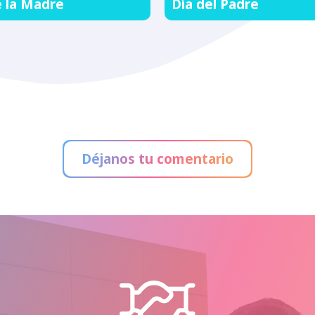
e la Madre
Día del Padre
Déjanos tu comentario